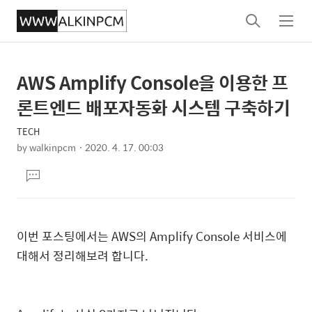
검
메
색
뉴
AWS Amplify Console을 이용한 프
상
본
문
세
론트엔드 배포자동화 시스템 구축하기
제
컨
목
TECH
텐
by
walkinpcm
2020. 4. 17. 00:03
츠
본
댓
문
글
달
기
이번 포스팅에서는 AWS의 Amplify Console 서비스에
대해서 정리해보려 합니다.