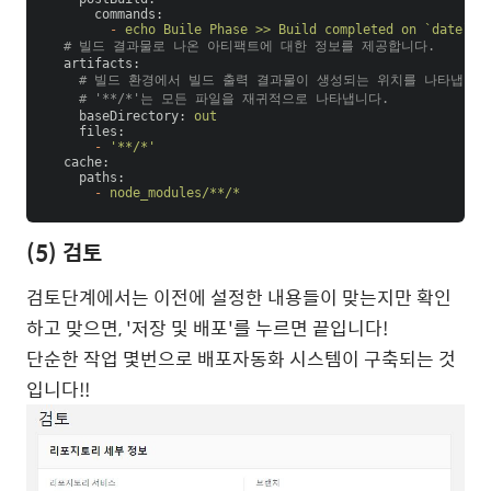
commands
:
-
echo Buile Phase >> Build completed on `date`
  # 빌드 결과물로 나온 아티팩트에 대한 정보를 제공합니다.
artifacts
:
    # 빌드 환경에서 빌드 출력 결과물이 생성되는 위치를 나타냅니다
    # '**/*'는 모든 파일을 재귀적으로 나타냅니다.
baseDirectory
: 
out
files
:
-
'**/*'
cache
:
paths
:
-
node_modules/**/*
(5) 검토
검토단계에서는 이전에 설정한 내용들이 맞는지만 확인
하고 맞으면, '저장 및 배포'를 누르면 끝입니다!
단순한 작업 몇번으로 배포자동화 시스템이 구축되는 것
입니다!!